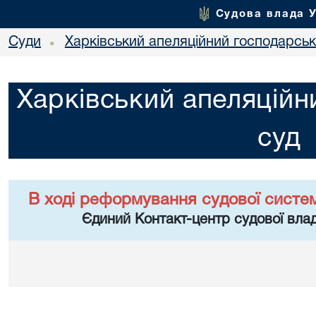
Судова влада 
Суди
Харківський апеляційний господарськ
•
Харківський апеляційн
суд
В ході реформування судової систе
Єдиний Контакт-центр судової влад