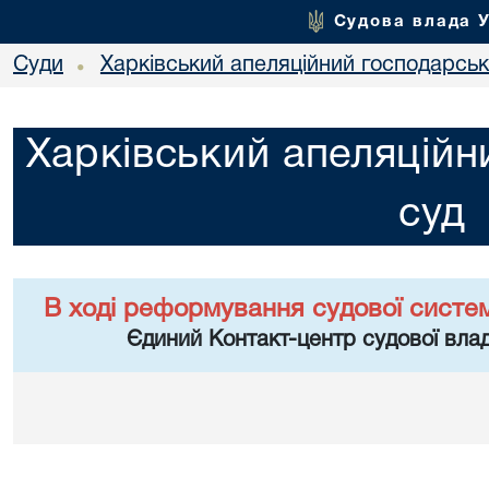
Судова влада 
Суди
Харківський апеляційний господарськ
•
Харківський апеляційн
суд
В ході реформування судової систе
Єдиний Контакт-центр судової влад