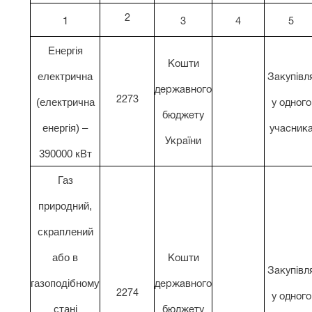
2
1
3
4
5
Енергія
Кошти
електрична
Закупівл
державного
2273
(електрична
у одного
бюджету
енергія) –
учасник
України
390000 кВт
Газ
природний,
скраплений
або в
Кошти
Закупівл
газоподібному
державного
2274
у одного
стані
бюджету