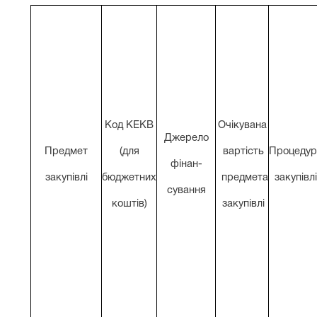
Код КЕКВ
Очікувана
Джерело
Предмет
(для
вартість
Процедур
фінан-
закупівлі
бюджетних
предмета
закупівл
сування
коштів)
закупівлі