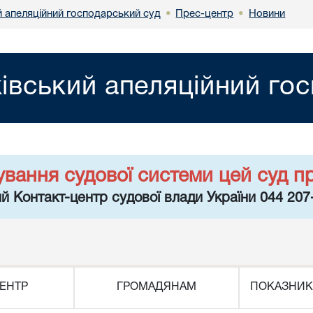
й апеляційний господарський суд
Прес-центр
Новини
•
•
івський апеляційний го
ування судової системи цей суд п
й Контакт-центр судової влади України 044 207
ЕНТР
ГРОМАДЯНАМ
ПОКАЗНИК