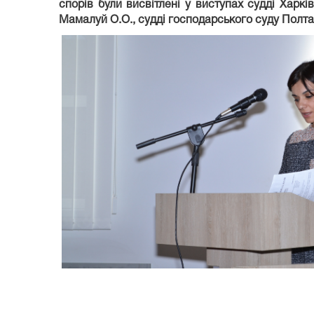
спорів були висвітлені у виступах судді Харкі
Мамалуй О.О., судді господарського суду Полта