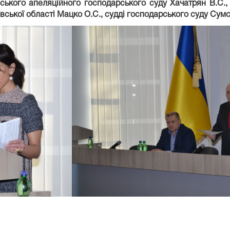
вського апеляційного господарського суду Хачатрян В.С.,
вської області Мацко О.С., судді господарського суду Сумс