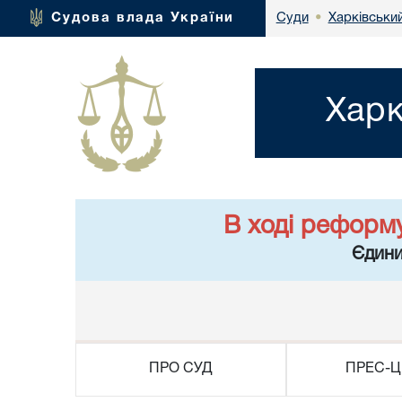
Харківськи
Судова влада України
Суди
•
Харк
В ході реформ
Єдини
ПРО СУД
ПРЕС-Ц