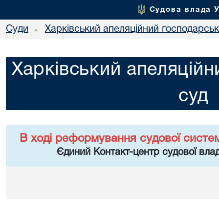
Судова влада 
Суди
Харківський апеляційний господарськ
•
Харківський апеляційн
суд
В ході реформування судової систе
Єдиний Контакт-центр судової влад