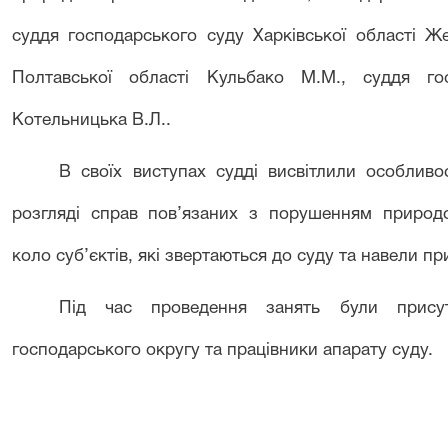
суддя господарського суду Харківської області Ж
Полтавської області Кульбако М.М., суддя го
Котельницька В.Л..
В своїх виступах судді висвітлили особливо
розгляді справ пов’язаних з порушенням природ
коло суб’єктів, які звертаються до суду та навели пр
Під час проведення занять були присутн
господарського округу та працівники апарату суду.